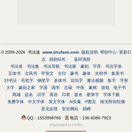
© 2009-2026 书法迷
www.shufami.com
版权说明
帮助中心
更新日
志
捐助站长
返回顶部
书法迷
书法集
书法导航
书法家
篆刻
字库
书法字体
五体书
古风书
甲骨文
古印
篆书
篆体
光明书
集美书
33书法
毛笔字
钢笔字
多体书
花鸟字
書法视频
集字
字形
大字
篆刻之家
字源
国学
古籍
中医
象棋
游戏
电子书
商城
起名
识字
英语
印章
签名
硬筆字
字体下载
免费字体
中文字体
英文字体
Ai矢量
P图宝
南无阿弥陀佛
意见反馈
安全网站
捐赠
QQ：1553998766
电话：136-6086-7923
Processed in 4.146s