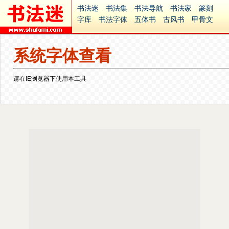
书法迷
书法集
书法导航
书法家
篆刻
字库
书法字体
五体书
古风书
甲骨文
古印
篆书
篆体
光明书
集美书
33书法
毛笔字
钢笔字
多体书
花鸟字
書法视频
系统字体查看
集字
字形
大字
篆刻之家
字源
国学
古籍
中医
象棋
游戏
电子书
商城
起名
识字
英语
印章
签名
硬筆字
请在IE浏览器下使用本工具
字体下载
免费字体
中文字体
英文字体
Ai矢量
P图宝
南无阿弥陀佛
意见反馈
安全网站
捐赠
繁體版