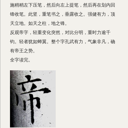
施稍稍左下压笔，然后向左上提笔，然后再在划内回
锋收笔。此竖，重笔书之，垂露收之。强健有力，顶
天立地。如天之柱，地之锋。
反观帝字，轻重变化突然，对比分明，重时力逾千
钧。轻者犹如蝉翼。整个字孔武有力，气象非凡，确
有帝王之势。
全字读完。