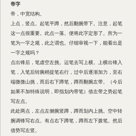
帝字
帝，中宽结构。
上点，竖点。起笔平蹲，然后翻腕带下。注意，起笔
这一点很重要。此点一落。便将此字定形了。所为一
笔为一字之规，此之谓也。仔细审视一下，能看出是
一字之规吗？
点出锋后，笔虚空左挑。运笔去写上横。上横出锋入
笔，入笔后转腕稍提笔右行，过中后逐渐加力，至右
端微微山挑，而后右下蹲笔，蹲而翻腕左带。（今后
如果不加特殊说明，即指划内带笔）借左带之势起笔
写左点。
此处两点，左点左侧腕竖蹲，蹲而划内上挑。空中转
腕调锋写右点。有点右下蹲笔，蹲而左下拨笔。然后
借势写左竖。