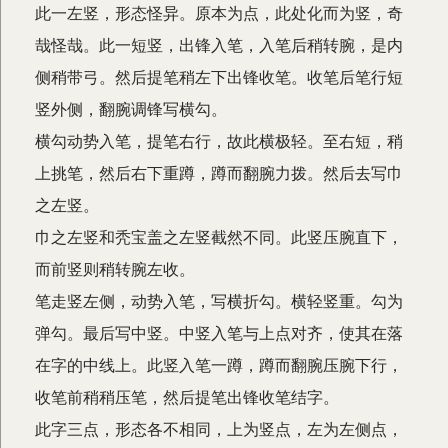
此一左竖，形态怪异。原本为点，此处化而为竖，奇
哉怪哉。此一短竖，出锋入笔，入笔后稍转腕，是内
侧稍带弓。然后提笔稍左下出锋收笔。收笔后笔行短
竖外侧，翻腕调锋写横勾。
横勾动势入笔，提笔右行，故此横极轻。至右短，稍
上挑笔，然后右下重蹲，蹲而翻腕力拨。然后去写巾
之左竖。
巾之左竖和秃宝盖之左竖截然不同。此竖压腕直下，
而前竖则稍转腕左收。
笔走竖左侧，动势入笔，写横折勾。横轻竖重。勾为
弹勾。最后写中竖。中竖入笔与上点对齐，使其在落
在字的中线上。此竖入笔一蹲，蹲而翻腕压腕下行，
收笔前稍稍压笔，然后提笔出锋收笔结字。
此字三点，形态各不相同，上为竖点，左为左侧点，