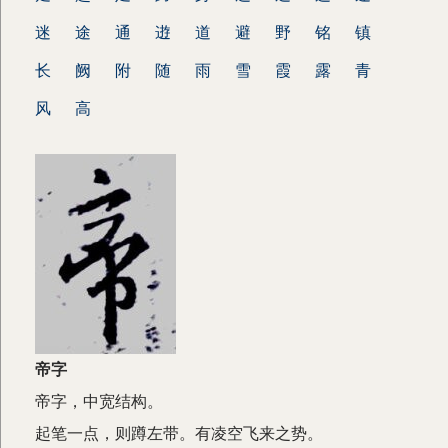
迷
途
通
逰
道
避
野
铭
镇
长
阙
附
随
雨
雪
霞
露
青
风
高
帝字
帝字，中宽结构。
起笔一点，则蹲左带。有凌空飞来之势。