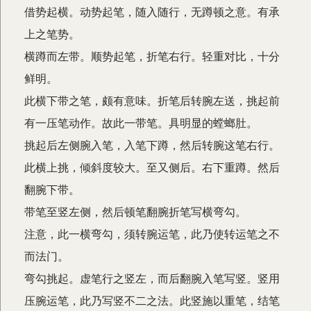
借势起横。动势起笔，随入随行，无蹲顿之意。有承
上之笔势。
横蹲而左带。顺势起笔，折笔右行。轻重对比，十分
鲜明。
此横下带之笔，颇有意味。折笔后转腕左送，挑起前
有一压笔动作。故此一带笔。具明显的螳螂肚。
挑起后左侧腕入笔，入笔下蹲，然后转腕这笔右行。
此横上挑，倾斜度较大。至又侧后。右下重蹲。然后
翻腕下带。
带笔至竖左侧，然后顿笔翻腕折笔写横弯勾。
注意，此一横弯勾，须转腕运笔，此乃使转运笔之不
而法门。
弯勾挑起。虚笔行之竖左，而后翻腕入笔写竖。竖用
压腕运笔，此乃写竖不二之法。此竖施以重笔，结笔