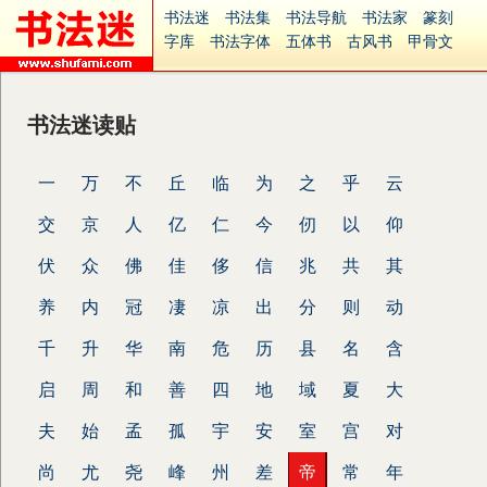
书法迷
书法集
书法导航
书法家
篆刻
字库
书法字体
五体书
古风书
甲骨文
古印
篆书
篆体
光明书
集美书
33书法
毛笔字
钢笔字
多体书
花鸟字
書法视频
集字
字形
大字
篆刻之家
字源
国学
书法迷读贴
古籍
中医
象棋
游戏
电子书
商城
起名
识字
英语
印章
签名
硬筆字
一
万
不
丘
临
为
之
乎
云
字体下载
免费字体
中文字体
英文字体
Ai矢量
P图宝
南无阿弥陀佛
意见反馈
交
京
人
亿
仁
今
仞
以
仰
安全网站
捐赠
繁體版
伏
众
佛
佳
侈
信
兆
共
其
养
内
冠
凄
凉
出
分
则
动
千
升
华
南
危
历
县
名
含
启
周
和
善
四
地
域
夏
大
夫
始
孟
孤
宇
安
室
宫
对
尚
尤
尧
峰
州
差
帝
常
年