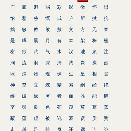
广
廊
廻
弱
彩
影
微
怀
思
怡
悲
慈
慨
成
户
所
扙
抗
拙
敏
教
敛
敷
文
方
无
春
是
晖
晨
月
有
本
架
栋
楹
榭
欲
武
气
水
汉
池
泉
注
洞
流
涧
深
清
灼
炎
炭
然
照
燭
物
现
珠
生
皇
相
瞻
神
空
立
竦
精
累
纲
经
绝
维
编
缘
署
者
而
胜
能
腾
至
舜
良
色
苍
茂
莫
葛
蒸
蔽
蕰
虚
被
讹
豪
贤
质
赞
走
越
足
跨
身
还
远
连
迩